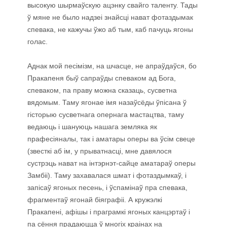
высокую шырмаўскую ацэнку свайго таленту. Тады
ў мяне не было надзеі знайсці нават фотаздымак
спевака, не кажучы ўжо аб тым, каб пачуць ягоны
голас.
Аднак мой песімізм, на шчасце, не апраўдаўся, бо
Пракапеня быў сапраўды спеваком ад Бога,
спеваком, па праву можна сказаць, сусветна
вядомым. Таму ягонае імя назаўсёды ўпісана ў
гісторыю сусветнага опернага мастацтва, таму
ведаюць і шануюць нашага земляка як
прафесіяналы, так і аматары оперы ва ўсім свеце
(звесткі аб ім, у прыватнасці, мне давялося
сустрэць нават на інтэрнэт-сайце аматараў оперы
Замбіі). Таму захавалася шмат і фотаздымкаў, і
запісаў ягоных песень, і ўспамінаў пра спевака,
фрагментаў ягонай біяграфіі. А кружэлкі
Пракапені, афішы і праграмкі ягоных канцэртаў і
па сёння прадаюцца ў многіх краінах на