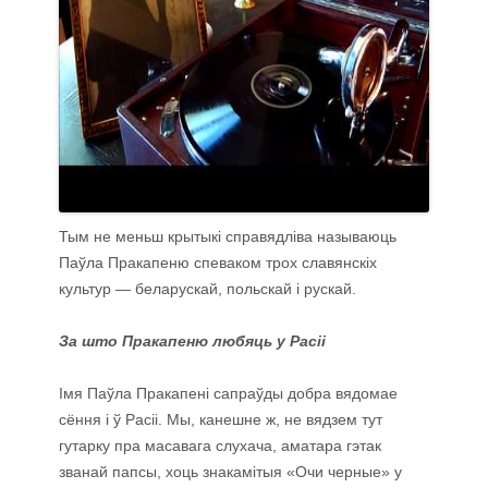
Тым не меньш крытыкі справядліва называюць
Паўла Пракапеню спеваком трох славянскіх
культур — беларускай, польскай і рускай.
За што Пракапеню любяць у Расіі
Імя Паўла Пракапені сапраўды добра вядомае
сёння і ў Расіі. Мы, канешне ж, не вядзем тут
гутарку пра масавага слухача, аматара гэтак
званай папсы, хоць знакамітыя «Очи черные» у