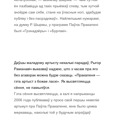
ён пазбавіцца ад такіх прыёмаў спеву, тым хутчэй
знойдзе сам сябе, стане на ўласныя ногі, здабудзе
публіку і без пасрэднікаў». Найлепшымі нумарамі,
на думку Р. Шырмы, у праграме Паўла Пракапені
былі «Грэнадзёры» і «Бурлакі».
Даўшы маладому артысту некалькі парадаў, Рыгор
Раманавіч выказваў надзею, што з часам пра яго
без агаворак можна будзе сказаць: «Пракапеня —
гэта артыст з божае ласкі». Як высвятляецца
сёння, не памыліўся.
Гэта сёння высвятляецца, а калі я напрыканцы
2006 года публікаваў у прэсе свой першы невялікі
артыкул пра Паўла Пракапеню, мне было цяжка
меркаваць, наколькі той у будучым апраўдаў