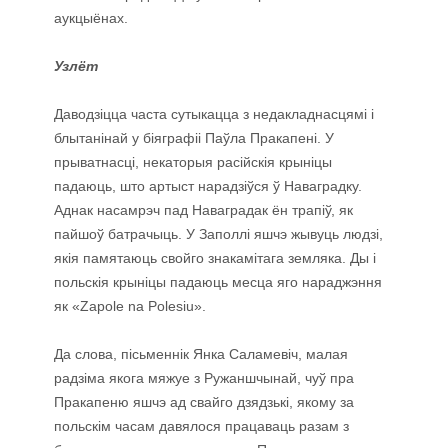
аукцыёнах.
Узлёт
Даводзіцца часта сутыкацца з недакладнасцямі і
блытанінай у біяграфіі Паўла Пракапені. У
прыватнасці, некаторыя расійскія крыніцы
падаюць, што артыст нарадзіўся ў Наваградку.
Аднак насамрэч пад Наваградак ён трапіў, як
пайшоў батрачыць. У Заполлі яшчэ жывуць людзі,
якія памятаюць свойго знакамітага земляка. Ды і
польскія крыніцы падаюць месца яго нараджэння
як «Zapole na Polesiu».
Да слова, пісьменнік Янка Саламевіч, малая
радзіма якога мяжуе з Ружаншчынай, чуў пра
Пракапеню яшчэ ад свайго дзядзькі, якому за
польскім часам давялося працаваць разам з