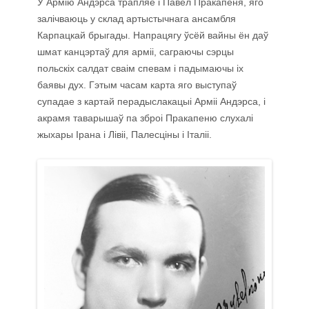
У Армію Андэрса трапляе і Павел Пракапеня, яго
залічваюць у склад артыстычнага ансамбля
Карпацкай брыгады. Напрацягу ўсёй вайны ён даў
шмат канцэртаў для арміі, саграючы сэрцы
польскіх салдат сваім спевам і падымаючы іх
баявы дух. Гэтым часам карта яго выступаў
супадае з картай перадыслакацыі Арміі Андэрса, і
акрамя таварышаў па зброі Пракапеню слухалі
жыхары Ірана і Лівіі, Палесціны і Італіі.