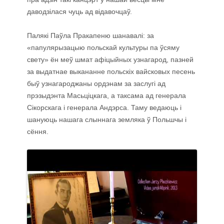
даводзілася чуць ад відавочцаў.
Палякі Паўла Пракапеню шанавалі: за
«папулярызацыю польскай культуры па ўсяму
свету» ён меў шмат афіцыйных узнагарод, пазней
за выдатнае выкананне польскіх вайсковых песень
быў узнагароджаны ордэнам за заслугі ад
прэзыдэнта Масьціцкага, а таксама ад генерала
Сікорскага і генерала Андэрса. Таму ведаюць і
шануюць нашага слыннага земляка ў Польшчы і
сёння.