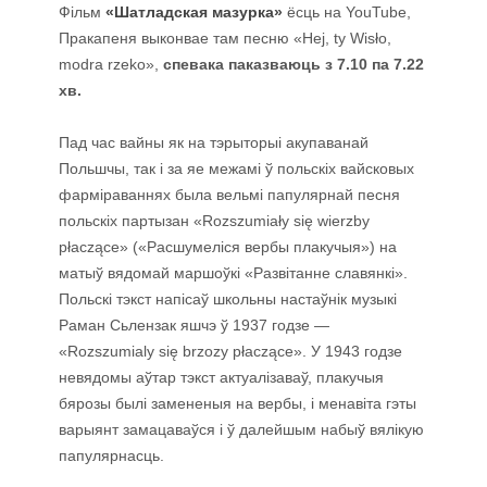
Фільм
«Шатладская мазурка»
ёсць на YouTube,
Пракапеня выконвае там песню «Hej, ty Wisło,
modra rzeko»,
спевака паказваюць з 7.10 па 7.22
хв.
Пад час вайны як на тэрыторыі акупаванай
Польшчы, так і за яе межамі ў польскіх вайсковых
фарміраваннях была вельмі папулярнай песня
польскіх партызан «Rozszumiały się wierzby
płaczące» («Расшумеліся вербы плакучыя») на
матыў вядомай маршоўкі «Развітанне славянкі».
Польскі тэкст напісаў школьны настаўнік музыкі
Раман Сьлензак яшчэ ў 1937 годзе —
«Rozszumialy się brzozy płaczące». У 1943 годзе
невядомы аўтар тэкст актуалізаваў, плакучыя
бярозы былі замененыя на вербы, і менавіта гэты
варыянт замацаваўся і ў далейшым набыў вялікую
папулярнасць.