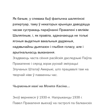
Як бачым, у спевака быў фактычна шаляпінскі
рэпертуар, таму ў некаторых крыніцах даводзіцца
часам сустракаць параўнанні Пракапені з вялікім
Шаляпіным, і, як правіла, адзначаюцца не толькі
ягоныя выдатныя вакальныя дадзеныя,
надзвычайны дыяпазон і глыбіня голасу, але і
арыгінальнасць выканання.
Згадваюць часта сёння расійскія даследчыкі Паўла
Пракапеню і сярод зорак рускай эміграцыі
Злучаных Штатаў Амерыкі, што працавалі там на
творчай ніве ў паваенны час.
Чырвоныя макі
на Монтэ Касіна…
Зноў вернемся ў 1930-я. Напрыканцы 1938 г.
Павел Пракапеня выехаў на гастролі па балканскіх