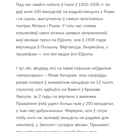
Пад час свайго побыту ў Італіі ў 1933–1935 гг. ён
даў каля 100 канцэртаў на радыёстанцыях у Рыме
і са сцэны, выступаючы ў самых прэстыжных
тэатрах Мілана і Рыма. У гэты час спявак
атрымліваў шмат розных цікавых запрашэнняў,
меў вялікае турнэ па Еўропе, але ў 1936 годзе
вяртаецца ў Польшчу. Вяртаецца, безумоўна, з
трыумфам — яго імя ведае ўся Еўропа.
І тут лёс зводзіць яго са свамі першым няўдалым
«імпрэсарыо» – Янам Кепурам: яны сапраўды
разам спявалі ў знакамітым канцэрце на 12 тысяч
слухачоў, што адбыўся на Вавелі ў Кракаве.
Увогуле, за 2 гады па вяртанні з замежжа
Пракапеня ўзяў удзел больш чым у 250 канцэртах,
у тым ліку дабрачынных. Мяркуем, што ў гэтую
лічбу ніхто не залічваў канцэрты на радзіме для
землякоў, у Заполлі і суседніх вёсках. Прынамсі,
пра адзін такі канцэрт у нашай вёсцы мне