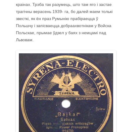
краінах. Трэба так разумець, што там яго і застае
трагічны верасень 1939- га, бо далей маем толькі
звесткі, як ён праз Румынію прабіраецца ў
Польшчу і запісваецца добраахвотнікам у Войска
Польскае, прымае ўдзел у баях з немцамі пад
Львовам.