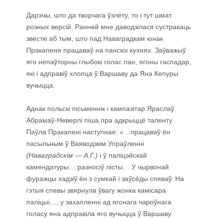
Дарэчы, што да творчага ўзлёту, то і тут шмат
розных версій. Ранней мне даводзілася сустракаць
звесткі аб тым, што пад Наваградкам юнак
Пракапеня працаваў на панскіх кухнях. Заўважыў
яго непаўторны глыбокі голас пан, ягоны гаспадар,
які і адправіў хлопца ў Варшаву да Яна Кепуры
вучыцца.
Аднак польскі пісьменнік і кампазітар Яраслаў
Абрамаў-Неверлі піша пра адкрыццё таленту
Паўла Пракапені наступнае: «…працаваў ён
пасыльным ў Ваяводзкім Упраўленні
(Наваградскім — А.Г.)
і ў паліцэйскай
камендатуры… разносіў лісты… У чырвонай
фуражцы хадзіў ён з сумкай і заўсёды спяваў. На
гэтыя спевы звярнула ўвагу жонка камісара
паліцыі…, у захапленні ад ягонага чароўнага
голасу яна адправіла яго вучыцца ў Варшаву.