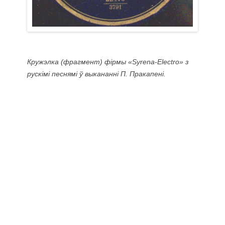
Кружэлка (фрагмент) фірмы «Syrena-Electro» з
рускімі песнямі ў выкананні П. Пракапені.