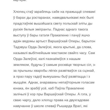
Хлопец стаў зарабляць сабе на пражыццё спевамі
ў барах ды рэстаранах, наведвальнікамі якіх былі
прадстаўнікі вышэйшага свету польскай эліты ды
рускія белыя эмігранты. Падчас аднаго такога
выступу ў бары гатэля Пракапеню і пачуў яшчэ
адзін вядомы артыст Варшаўскай Оперы, барытон
Тадэвуш Орда-Залеўскі, якога крытыкі, да слова,
называлі выбітнейшым мастаком свайго часу. Сам
Орда-Залеўскі, калі пазнаёміўся з нашым
земляком, будучы ў самым росквіце творчых сіл, з-
за прычыны хваробы лёгкіх развітваўся са сцэнай,
а праз пару гадоў вымушаны быў развітацца і з
жыццём. Аднак, ачараваны непаўторным голасам
юнака, ён зрабіў усё, каб Паўла Пракапеню
залічылі ў хор пры Варшаўскай Оперы. А гэта, у
сваю чаргу, дало хлопцу права на двухгадовае
навучанне ў школе спеваў Рышарда Врагі, які