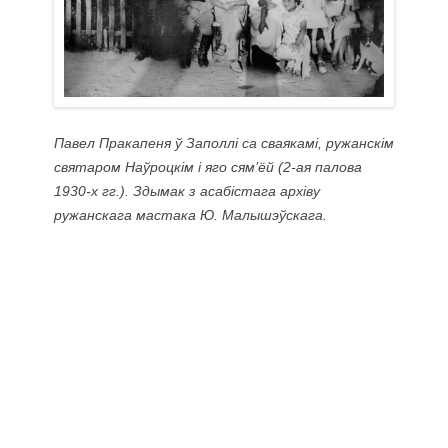
Павел Пракапеня ў Заполлі са сваякамі, ружанскім
святаром Наўроцкім і яго сям’ёй (2-ая палова
1930-х гг.). Здымак з асабістага архіву
ружанскага мастака Ю. Малышэўскага.