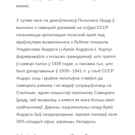
маем).
У хуткім часе па дамоўленасці Польскага Ураду ў
выгнанні з савецкай дзяжавай на поўдні СССР
пачынаецца арганізацыя польскай арміі пад
кіраўніцтвам вызваленнага з Лубянкі генерала
Уладзіслава Андэрса («Армія Андэрса»). Корпус
фарміраваўся з польскіх грамадзянаў, што трапілі
ў савецкі палон у 1939 годзе, а таксама тых, што
былі дэпартаваныя ў 1939– 1941 гг. у глыб СССР.
Андэрс хоць і крайне негатыўна ставіўся да
савецкага рэжыму і не жадаў супрацоўнічаць са
Сталіным, аднак скарыстаў прапанову Савецкага
ўраду, каб вызваліць з няволі як мага больш сваіх
суайчыннікаў. Дарэчы, нацыянальны склад Арміі
Андэрса быў неаднародным, акрамя палякаў каля
30% складалі яўрэі, украінцы, беларусы.