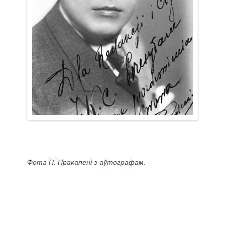
Фота П. Пракапені з аўтографам.