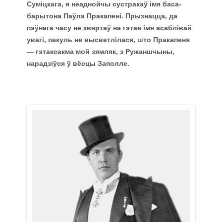
Суміцкага, я неаднойчы сустракаў імя баса-
барытона Паўла Пракапені. Прызнацца, да
пэўнага часу не звяртаў на гэтае імя асаблівай
увагі, пакуль не высветлілася, што Пракапеня
— гэтаксакма мой зямляк, з Ружаншчыны,
нарадзіўся ў вёсцы Заполле.