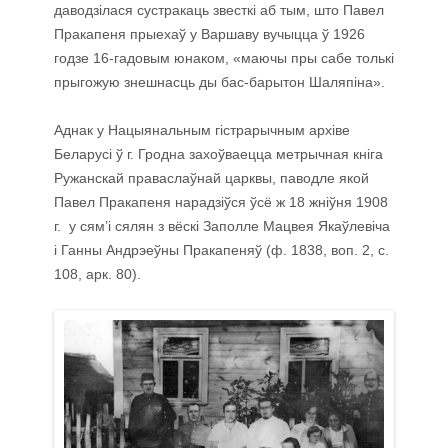
даводзілася сустракаць звесткі аб тым, што Павел
Пракапеня прыехаў у Варшаву вучыцца ў 1926
годзе 16-гадовым юнаком, «маючы пры сабе толькі
прыгожую знешнасць ды бас-барытон Шаляпіна».
Аднак у Нацыянальным гістрарычным архіве
Беларусі ў г. Гродна захоўваецца метрычная кніга
Ружанскай праваслаўнай царквы, паводле якой
Павел Пракапеня нарадзіўся ўсё ж 18 жніўня 1908
г. у сям’і сялян з вёскі Заполле Мацвея Якаўлевіча
і Ганны Андрэеўны Пракапеняў (ф. 1838, воп. 2, с.
108, арк. 80).