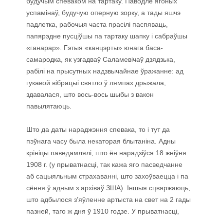
будучым спеваком на тартаку. Паводле ягоных
успамінаў, будучую оперную зорку, а тады яшчэ
падлетка, рабочыя часта прасілі паспяваць,
папярэдне пусціўшы па тартаку шапку і сабраўшы
«ганарар». Гэтыя «канцэрты» юнага баса-
самародка, як узгадваў Саламевічаў дзядзька,
рабілі на прысутных надзвычайнае ўражанне: ад
гукавой вібрацыі святло ў лямпах дрыжала,
здавалася, што вось-вось шыбы з вакон
павылятаюць.
Што да даты нараджэння спевака, то і тут да
пэўнага часу была некаторая блытаніна. Адны
крініцы паведамлялі, што ён нарадзіўся 18 жніўня
1908 г. (у прыватнасці, так кажа яго пасведчанне
аб сацыяльным страхаванні, што захоўваецца і па
сёння ў адным з архіваў ЗША). Іншыя сцвяржаюць,
што адбылося з’яўленне артыста на свет на 2 гады
пазней, таго ж дня ў 1910 годзе. У прыватнасці,