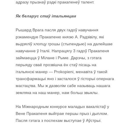
адразу прызнаў рэдкі пракапенеў талент.
Як беларус стаў італьянцам
Рышард Врага пасля двух гадоў навучання
рэкамендуе Пракапеню князю А. Радзівілу, які
выдзяліў хлопцу грошы (стыпендыю) на далейшае
навучанне ў Італіі. Напрацягу 3 гадоў Пракапеня
займаецца ў Мілане і Рыме. Дарэчы, з гэтага
перыяду сваё прозвішча ён стаў пісаць на
італьянскі манер — Prokopieni, менавіта ў такой
трансфармацыі яно і засталося ў гісторыі опернага
мастацтва. Мы ж дазволім сабе называць нашага
земляка на наш манер, нам больш звыклы.
На Міжнародным конкурсе маладых вакалістаў у
Вене Пракапеня выйграе першы прыз і дыплом.
Пасля гэтага з поспехам выступае ў Аўстрыі.