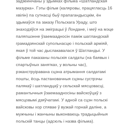
задзейнічаны ў здымках фільма «Шатландская
мазурка». Гэты фільм (каляровы, працягласць 16
хвілін) па сутнасці быў прапагандысцкім, ён
здымаўся па заказу Польскага Ураду, што
знаходзіўся на эміграцыі ў Лондане, і меў на мэце
паляпшэнне ўзаемаадносін паміж шатландскай
грамадзянскай супольнасцю і польскай арміяй,
якая ў той час дыслакавалася ў Шатландыі. У
фільме паказаны польскія салдаты (на баявых і
спартыўных занятках, у вольны час),
рэканструіравана сцэна атрымання салдатамі
пошты, ёсць пастановачныя сцэны сустрэчы
палякаў і шатландцаў у сельскай мясцовасці,
рамантычныя ўзаемаадносіны вайскоўцаў з
мясцовымі дзяўчатамі. У адной са сцэн польскі
вайсковы хор спявае ў вузкай горнай даліне, а
мужчыны і жанчыны выконваюць традыцыйныя
польскій танцы (адсюль і назва фільма).