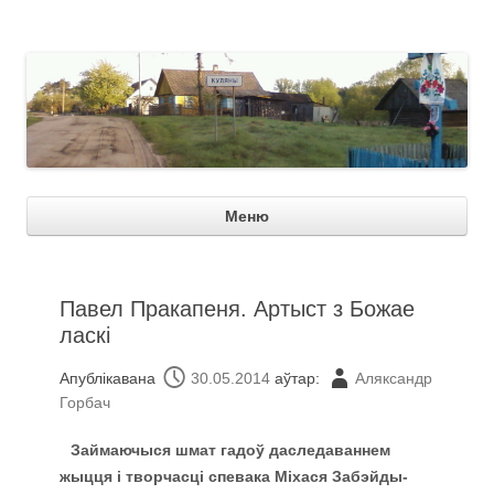
Куляны
Пер
Меню
зме
Павел Пракапеня. Артыст з Божае
ласкі
Апублікавана
30.05.2014
аўтар:
Аляксандр
Горбач
Займаючыся шмат гадоў даследаваннем
жыцця і творчасці спевака Міхася Забэйды-