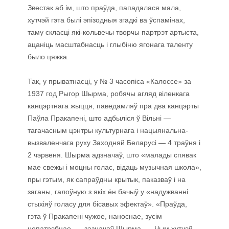
Звестак аб ім, што праўда, пападалася мала,
хутчэй гэта былі эпізодныя згадкі ва ўспамінах,
таму скласці які-кольвечы творчы партрэт артыста,
ацаніць масштабнасць і глыбіню ягонага таленту
было цяжка.
Так, у прыватнасці, у № 3 часопіса «Калоссе» за
1937 год Рыгор Шырма, робячы агляд віленкага
канцэртнага жыцця, паведамляў пра два канцэрты
Паўла Пракапені, што адбыліся ў Вільні —
тагачасным цэнтры культурнага і нацыянальна-
вызваленчага руху Заходняй Беларусі — 4 траўня і
2 чэрвеня. Шырма адзначаў, што «малады спявак
мае свежы і моцны голас, відаць музычная школа»,
пры гэтым, як сапраўдны крытык, паказваў і на
заганы, галоўную з якіх ён бачыў у «надужванні
стыхіяў голасу для бісавых эфектаў». «Праўда,
гэта ў Пракапені чужое, наноснае, зусім
непатрэбнае, — зазначаў Шырма. — Чым хутчэй