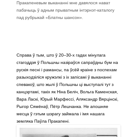
Пракапеневым выкананні мне давялося нават
пабачыць ў адным прыватным інтэрнэт-каталогу
пад рубрыкай «Блатны шансон».
Справа ў тым, што ў 20–30-х гадах мінулага
стагоддзя ў Польшчы назіраўся сапраўдны бум на
рускія песні і рамансы, па ўсёй краіне з поспехам
разыходзіліся кружэлкі з іх запісамі ў выкананні
спевакоў, што жылі ў Польшчы ці выступалі тут з
канцэртамі, такіх як Ніна Беліч, Вольга Каменская,
Вара Ласкі, Юрый Марфессі, Аляксандр Вярцінскі,
Рыгор Сямёнаў, Пётр Лешчанка. Не апошняе
месца ў гэтым шэрагу займала і імя нашага
земляка Паўла Пракапені.