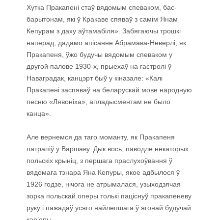
Хутка Пракапені стаў вядомым спеваком, бас-
барытонам, які ў Кракаве спяваў з самім Янам
Кепурам з даху аўтамабіля». Забягаючы трошкі
наперад, дадамо апісанне Абрамава-Неверлі, як
Пракапеня, ўжо будучы вядомым спеваком у
другой палове 1930-х, прыехаў на гастролі ў
Наваградак, канцэрт быў у кіназале: «Калі
Пракапені заспяваў на беларускай мове народную
песню «Лявоніха», апладысментам не было
канца».
Але вернемся да таго моманту, як Пракапеня
патрапіў у Варшаву. Дык вось, паводле некаторых
польскіх крыніц, з першага праслухоўвання ў
вядомага тэнара Яна Кепуры, якое адбылося ў
1926 годзе, нічога не атрымалася, узыходзячая
зорка польскай оперы толькі паціснуў пракапеневу
руку і пажадаў усяго найлепшага ў ягонай будучай
кар’еры.