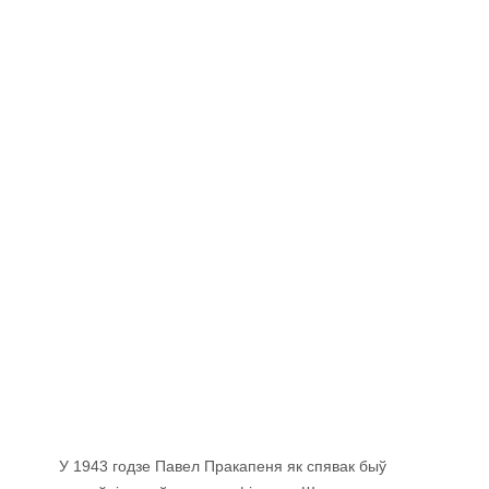
У 1943 годзе Павел Пракапеня як спявак быў