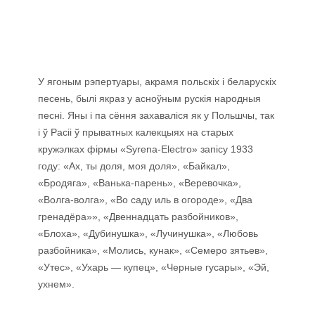
У ягоным рэпертуары, акрамя польскіх і беларускіх
песень, былі якраз у асноўным рускія народныя
песні. Яны і па сёння захаваліся як у Польшчы, так
і ў Расіі ў прыватных калекцыях на старых
кружэлках фірмы «Syrena-Electro» запісу 1933
году: «Ах, ты доля, моя доля», «Байкал»,
«Бродяга», «Ванька-парень», «Веревочка»,
«Волга-волга», «Во саду иль в огороде», «Два
гренадёра»», «Двеннадцать разбойников»,
«Блоха», «Дубинушка», «Лучинушка», «Любовь
разбойника», «Молись, кунак», «Семеро зятьев»,
«Утес», «Ухарь — купец», «Черные гусары», «Эй,
ухнем».