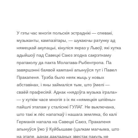
У гэты час многія польскія эстраднікі — спевакі,
музыканты, кампазітары, — шукаючы ратунку ад
нямецкай акупацыі, кінуліся якраз у Львоў, які хутка
адыйшоў пад Савецкі Саюз згодна сакрэтнаму
пратаколу да пакта Молатава-Рыбентропа. Па
завяршэнні баявой кампаніі апынуўся тут і Павел
Пракапеня. Трэба было неяк жыць у новых
абставінах, і яны займаліся тым, што ўмелі —
сваёй прафесіяй. Аднак «нядоўга музыка іграла»
— у хуткім часе многія з іх як «нямецкія шпіёны»
пайшлі этапам у сталіснкі ГУЛАГ. Не выключана,
што такі ж лёс напаткаў і нашага земляка, бо калі
Германія напала на Савецкі Саюз, Пракапеня
апынуўся ўжо ў Куйбышаве (цалкам магчыма, што
на этапе, аднак дакладных звестак пакуль не