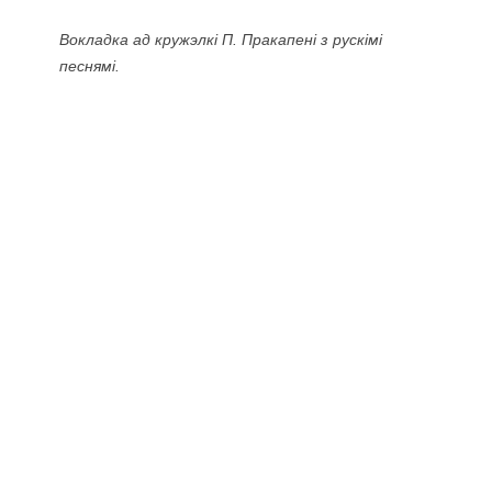
Вокладка ад кружэлкі П. Пракапені з рускімі
песнямі.