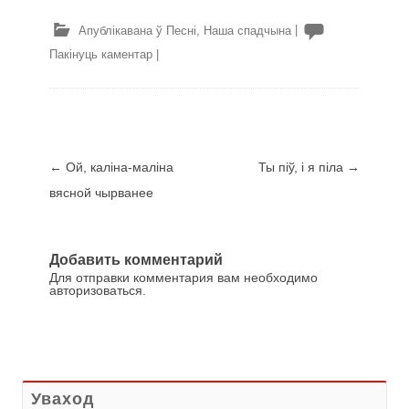
Апублікавана ў
Песні
,
Наша спадчына
|
Пакінуць каментар
|
Навігацыя запіса
←
Ой, каліна-маліна
Ты піў, і я піла
→
вясной чырванее
Добавить комментарий
Для отправки комментария вам необходимо
авторизоваться
.
Уваход