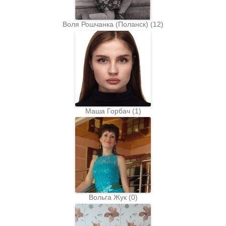
Воля Рошчанка (Поланск)
(
12
)
Маша Горбач
(
1
)
Вольга Жук
(
0
)