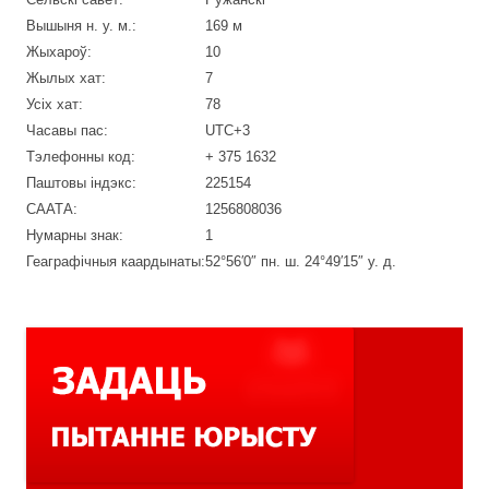
Вышыня н. у. м.:
169 м
Жыхароў:
10
Жылых хат:
7
Усіх хат:
78
Часавы пас:
UTC+3
Тэлефонны код:
+ 375 1632
Паштовы індэкс:
225154
СААТА:
1256808036
Нумарны знак:
1
Геаграфічныя каардынаты:
52°56′0″ пн. ш. 24°49′15″ у. д.