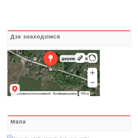
Дзе знаходзiмся
Мапа