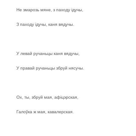
Не змарозь мяне, з паходу ідучы,
З паходу ідучы, каня вядучы.
У левай ручаньцы каня вядучы,
У правай ручаньцы збруй нясучы.
Ох, ты, збруй мая, афіцэрская,
Галоўка ж мая, кавалерская.