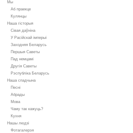
Мы
Аб праекце
Кулянцы
Наша гісторыя
Сівая даўніна
У Расійскай імперыі
Заходняя Беларусь
Першыя Саветы
Пад немцамі
Другія Саветы
Рэспубліка Беларусь
Наша спадчына
Песні
Абрады
Мова
Чаму так кажуць?
Кухня
Нашы людзі
Фотагалерэя