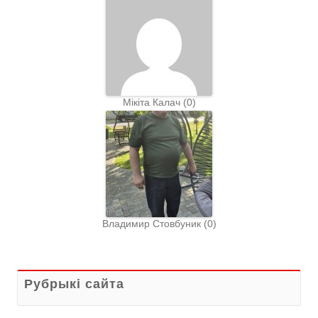
Мiкiта Калач
(
0
)
Владимир Стовбуник
(
0
)
Рубрыкі сайта