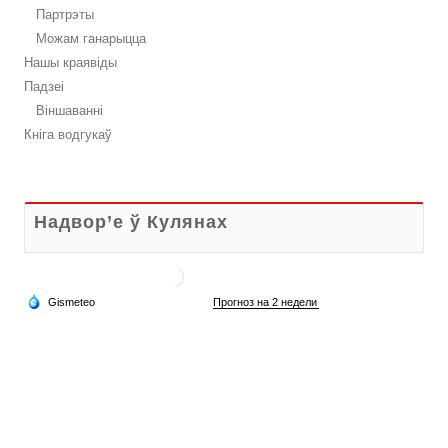
Партрэты
Можам ганарыцца
Нашы краявіды
Падзеі
Віншаванні
Кніга водгукаў
Надвор’е ў Кулянах