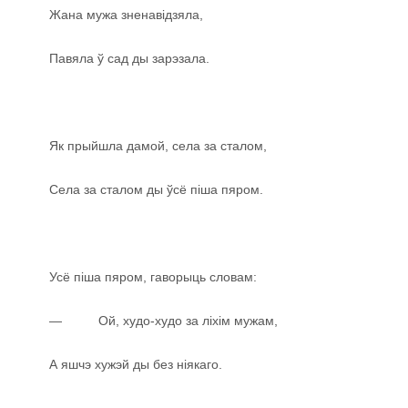
Жана мужа зненавідзяла,
Павяла ў сад ды зарэзала.
Як прыйшла дамой, села за сталом,
Села за сталом ды ўсё піша пяром.
Усё піша пяром, гаворыць словам:
— Ой, худо-худо за ліхім мужам,
А яшчэ хужэй ды без ніякаго.