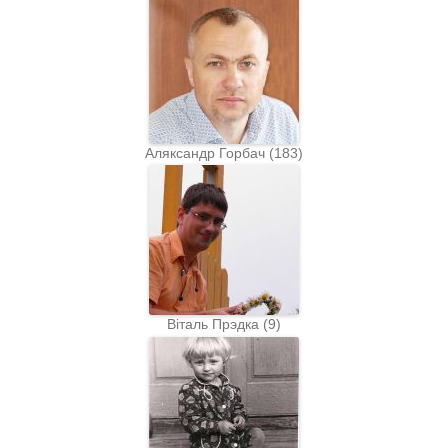
Аляксандр Горбач
(
183
)
Віталь Прэдка
(
9
)