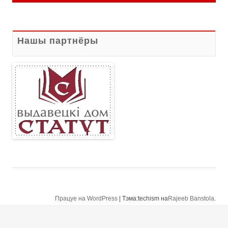
Нашы партнёры
Працуе на WordPress
|
Тэма:techism на
Rajeeb Banstola
.