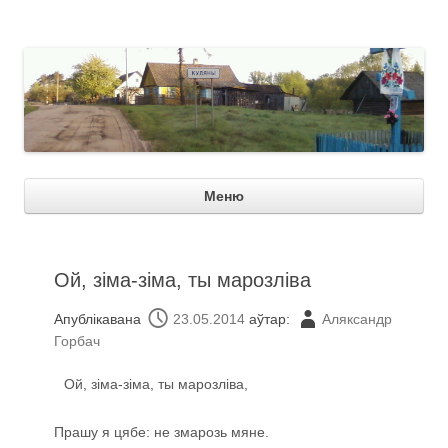
Куляны
Пер
Меню
зме
Ой, зіма-зіма, ты марозліва
Апублікавана
23.05.2014
аўтар:
Аляксандр
Горбач
Ой, зіма-зіма, ты марозліва,
Прашу я цябе: не змарозь мяне.