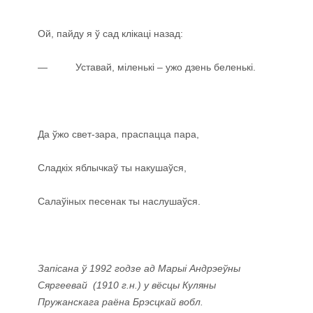
Ой, пайду я ў сад клікаці назад:
— Уставай, міленькі – ужо дзень беленькі.
Да ўжо свет-зара, праспацца пара,
Сладкіх яблычкаў ты накушаўся,
Салаўіных песенак ты наслушаўся.
Запісана ў 1992 годзе ад Марыі Андрэеўны
Сяргеевай (1910 г.н.) у вёсцы Куляны
Пружанскага раёна Брэсцкай вобл.