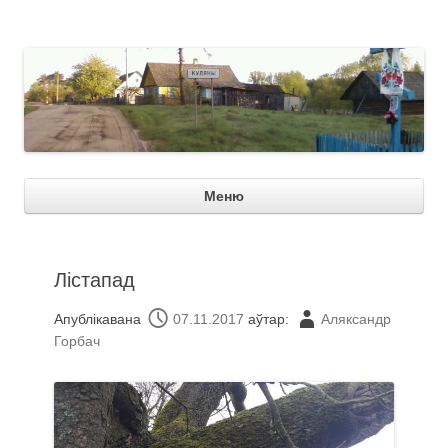
Куляны
Пер
Меню
зме
Лістапад
Апублікавана
07.11.2017
аўтар:
Аляксандр
Горбач