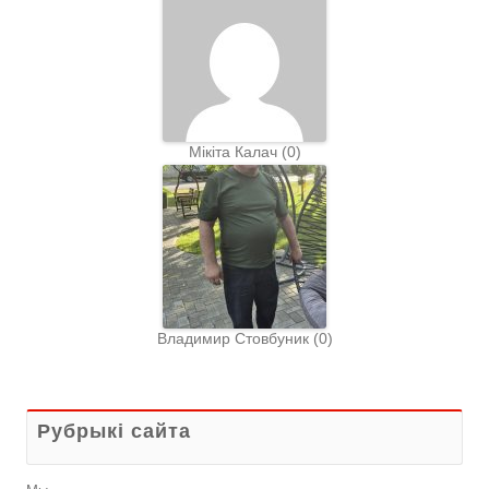
Мiкiта Калач
(
0
)
Владимир Стовбуник
(
0
)
Рубрыкі сайта