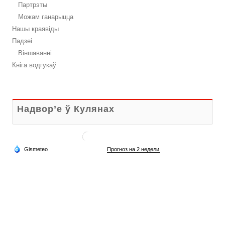
Партрэты
Можам ганарыцца
Нашы краявіды
Падзеі
Віншаванні
Кніга водгукаў
Надвор’е ў Кулянах