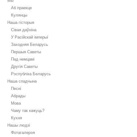
Мы
Аб праекце
Кулянцы
Наша гісторыя
Сівая даўніна
У Расійскай імперыі
Заходняя Беларусь
Першыя Саветы
Пад немцамі
Другія Саветы
Рэспубліка Беларусь
Наша спадчына
Песні
Абрады
Мова
Чаму так кажуць?
Кухня
Нашы людзі
Фотагалерэя