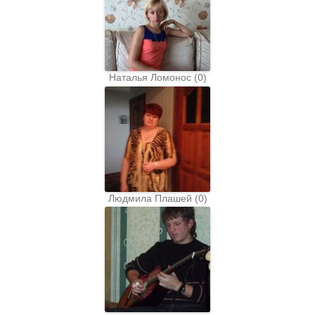
Наталья Ломонос
(
0
)
Людмила Плашей
(
0
)