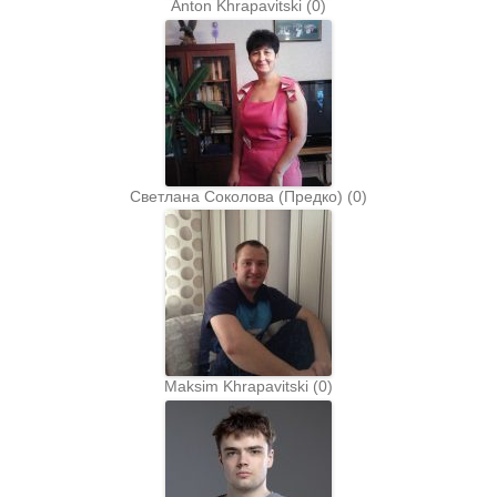
Anton Khrapavitski
(
0
)
Светлана Соколова (Предко)
(
0
)
Maksim Khrapavitski
(
0
)