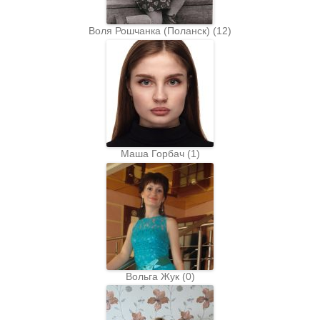
Воля Рошчанка (Поланск)
(
12
)
Маша Горбач
(
1
)
Вольга Жук
(
0
)