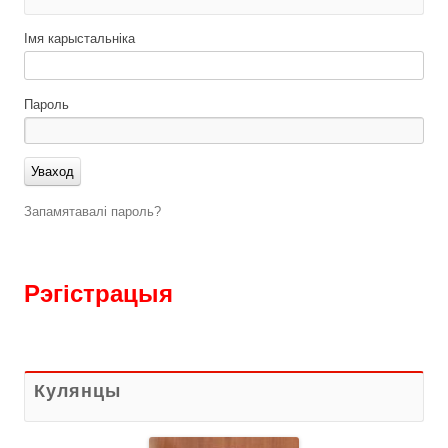
Імя карыстальніка
Пароль
Запамятавалі пароль?
Рэгістрацыя
Кулянцы