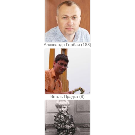
Аляксандр Горбач
(
183
)
Віталь Прэдка
(
9
)