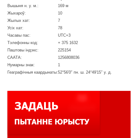
Вышыня н. у. м.:
169 м
Жыхароў:
10
Жылых хат:
7
Усіх хат:
78
Часавы пас:
UTC+3
Тэлефонны код:
+ 375 1632
Паштовы індэкс:
225154
СААТА:
1256808036
Нумарны знак:
1
Геаграфічныя каардынаты:
52°56′0″ пн. ш. 24°49′15″ у. д.