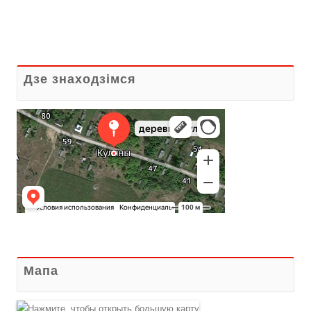
Дзе знаходзiмся
Мапа