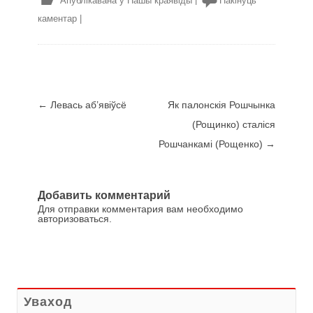
Апублікавана ў
Нашы краявіды
|
Пакінуць
каментар
|
Навігацыя запіса
←
Левась аб’явіўсё
Як палонскія Рошчынка
(Рощинко) сталіся
Рошчанкамі (Рощенко)
→
Добавить комментарий
Для отправки комментария вам необходимо
авторизоваться
.
Уваход