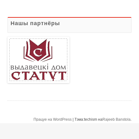
Нашы партнёры
Працуе на WordPress
|
Тэма:techism на
Rajeeb Banstola
.